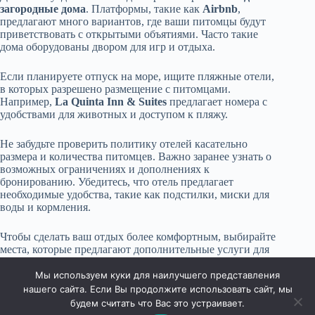
загородные дома
. Платформы, такие как
Airbnb
,
предлагают много вариантов, где ваши питомцы будут
приветствовать с открытыми объятиями. Часто такие
дома оборудованы двором для игр и отдыха.
Если планируете отпуск на море, ищите пляжные отели,
в которых разрешено размещение с питомцами.
Например,
La Quinta Inn & Suites
предлагает номера с
удобствами для животных и доступом к пляжу.
Не забудьте проверить политику отелей касательно
размера и количества питомцев. Важно заранее узнать о
возможных ограничениях и дополнениях к
бронированию. Убедитесь, что отель предлагает
необходимые удобства, такие как подстилки, миски для
воды и кормления.
Чтобы сделать ваш отдых более комфортным, выбирайте
места, которые предлагают дополнительные услуги для
животных – например, услуги выгулщика или
консьержа по запросу.
Мы используем куки для наилучшего представления
нашего сайта. Если Вы продолжите использовать сайт, мы
будем считать что Вас это устраивает.